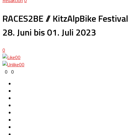
Redaktion
0
RACES2BE // KitzAlpBike Festival
28. Juni bis 01. Juli 2023
0
0
0
0
0
0
0