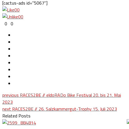
[cactus-ads id="5067"]
0
0
0
0
0
0
previous
RACES2BE // eldoRADo Bike Festival 20. bis 21. Mai
2023
next
RACES2BE // 26. Salzkammergut-Trophy 15. Juli 2023
Related Posts