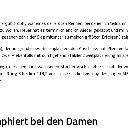
mergut Trophy war eines der ersten Rennen, bei denen ich teilnah
u wollen. Heuer hat es terminlich endlich wieder geklappt und mir 
gesehen zählt der Sieg mitunter zu meinen größten Erfolgen”, zeig
, der aufgrund eines Reifenplatzers den Anschluss auf Pliem verlo
 zwei – ebenfalls mit durchgehend stabiler Zweitplatzierung an alle
g), der einen durchwachsenen Start erwischte, aber sich ab der zw
 auf
Rang 3 bei km 118,2
vor – eine starke Leistung des jungen M20
z.
mphiert bei den Damen