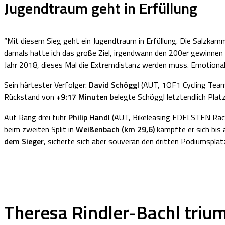
Jugendtraum geht in Erfüllung
“Mit diesem Sieg geht ein Jugendtraum in Erfüllung. Die Salzkam
damals hatte ich das große Ziel, irgendwann den 200er gewinnen z
Jahr 2018, dieses Mal die Extremdistanz werden muss. Emotional 
Sein härtester Verfolger:
David Schöggl
(AUT, 1OF1 Cycling Team)
Rückstand von
+9:17 Minuten
belegte Schöggl letztendlich Platz
Auf Rang drei fuhr
Philip Handl
(AUT, Bikeleasing EDELSTEN Racin
beim zweiten Split in
Weißenbach (km 29,6)
kämpfte er sich bis
dem Sieger
, sicherte sich aber souverän den dritten Podiumsplat
Theresa Rindler-Bachl triu