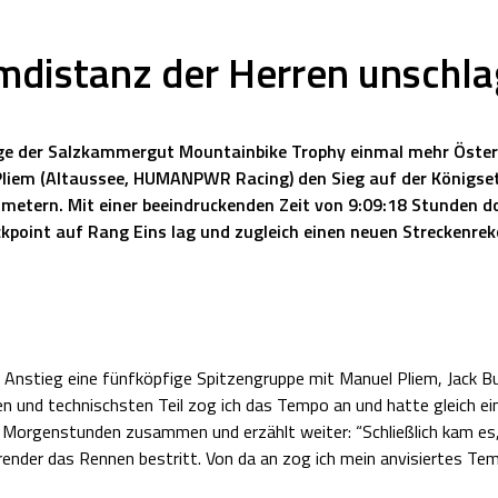
mdistanz der Herren unschl
age der Salzkammergut Mountainbike Trophy einmal mehr Öster
liem (Altaussee, HUMANPWR Racing) den Sieg auf der Königse
etern. Mit einer beeindruckenden Zeit von 9:09:18 Stunden dom
ckpoint auf Rang Eins lag und zugleich einen neuen Streckenrek
Anstieg eine fünfköpfige Spitzengruppe mit Manuel Pliem, Jack Bur
en und technischsten Teil zog ich das Tempo an und hatte gleich ei
hen Morgenstunden zusammen und erzählt weiter: “Schließlich kam e
render das Rennen bestritt. Von da an zog ich mein anvisiertes T