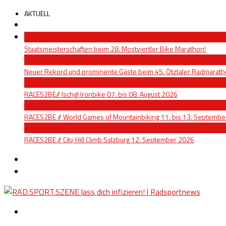
AKTUELL
NEWS
Staatsmeisterschaften beim 28. Mostviertler Bike Marathon!
NEWS
Neuer Rekord und prominente Gäste beim 45. Ötztaler Radmarat
EVENTS 2 BE
RACES2BE// Ischgl Ironbike 07. bis 08. August 2026
EVENTS 2 BE
RACES2BE // World Games of Mountainbiking 11. bis 13. Septemb
EVENTS 2 BE
RACES2BE // City Hill Climb Salzburg 12. September 2026