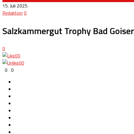
15. Juli 2025
Redaktion
0
Salzkammergut Trophy Bad Goisern
0
0
0
0
0
0
0