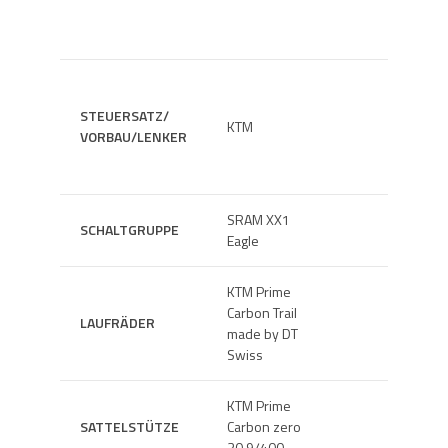
STEUERSATZ/
KTM
BREMSE
VORBAU/LENKER
SRAM XX1
SCHALTGRUPPE
ANTRIE
Eagle
KTM Prime
Carbon Trail
LAUFRÄDER
SATTEL
made by DT
Swiss
KTM Prime
SATTELSTÜTZE
Carbon zero
GEWICH
30.9/400