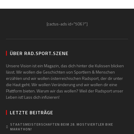
[cactus-ads id="5067"]
ÜBER RAD.SPORT.SZENE
Unsere Vision ist ein Magazin, das dich hinter die Kulissen blicken
lässt. Wir wollen die Geschichten von Sportlern & Menschen
erzählen und wir wollen österreichischen Radsport, der dir unter
die Haut geht. Wir wollen Veränderung und wir wollen dir eine
Plattform bieten. Warum wir das wollen? Weil der Radsport unser
Leben ist! Lass dich infizieren!
LETZTE BEITRÄGE
STAATSMEISTERSCHAFTEN BEIM 28. MOSTVIERTLER BIKE
MARATHON!