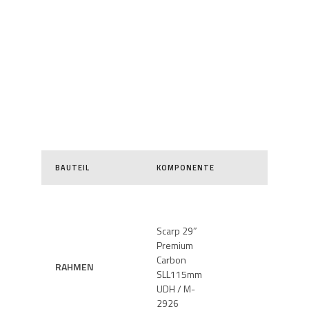
BAUTEIL
KOMPONENTE
BAUTEIL
Scarp 29″
Premium
Carbon
DÄMPFE
RAHMEN
SLL115mm
GABEL
UDH / M-
2926