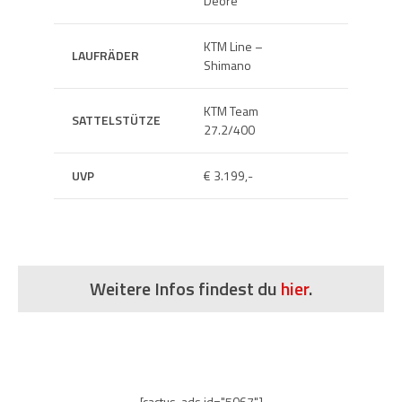
Deore
KTM Line –
LAUFRÄDER
SATTEL
Shimano
KTM Team
SATTELSTÜTZE
GEWICH
27.2/400
UVP
€ 3.199,-
Weitere Infos findest du
hier
.
[cactus-ads id="5067"]