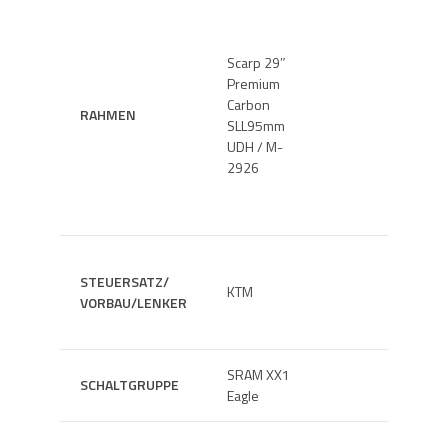
Scarp 29″
Premium
Carbon
DÄMPFE
RAHMEN
SLL95mm
GABEL
UDH / M-
2926
STEUERSATZ/
KTM
BREMSE
VORBAU/LENKER
SRAM XX1
SCHALTGRUPPE
ANTRIE
Eagle