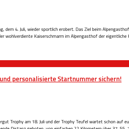
dem 4. Juli, wieder sportlich erobert. Das Ziel beim Alpengasthof
n der wohlverdiente Kaiserschmarrn im Alpengasthof der eigentliche
und personalisierte Startnummer sichern!
gut Trophy am 18. Juli und der Trophy Teufel wartet schon auf eu
sende Distanz geboten, von einfachen 22 Kilometern über 37, 55, 