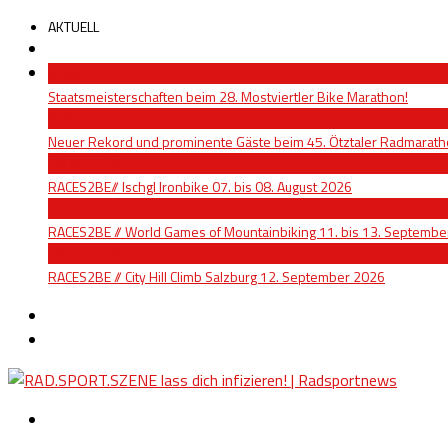
AKTUELL
NEWS
Staatsmeisterschaften beim 28. Mostviertler Bike Marathon!
NEWS
Neuer Rekord und prominente Gäste beim 45. Ötztaler Radmarat
EVENTS 2 BE
RACES2BE// Ischgl Ironbike 07. bis 08. August 2026
EVENTS 2 BE
RACES2BE // World Games of Mountainbiking 11. bis 13. Septemb
EVENTS 2 BE
RACES2BE // City Hill Climb Salzburg 12. September 2026