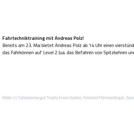
Fahrtechniktraining mit Andreas Polz!
Bereits am 23. Mai bietet Andreas Polz ab 14 Uhr einen vierstündi
das Fahrkönnen auf Level 2 (ua. das Befahren von Spitzkehren und
Bilder (c) Salzkammergut Trophy Erwin Haiden, Reinhard Hörmandinger, Sport