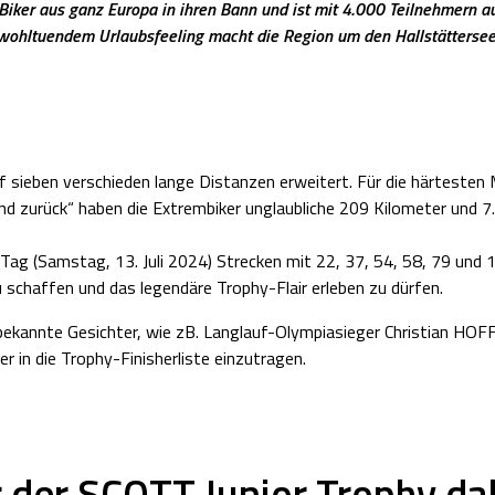
 Biker aus ganz Europa in ihren Bann und ist mit 4.000 Teilnehmern 
wohltuendem Urlaubsfeeling macht die Region um den Hallstättersee 
sieben verschieden lange Distanzen erweitert. Für die härtesten M
nd zurück“ haben die Extrembiker unglaubliche 209 Kilometer und 
ag (Samstag, 13. Juli 2024) Strecken mit 22, 37, 54, 58, 79 und 
u schaffen und das legendäre Trophy-Flair erleben zu dürfen.
iele bekannte Gesichter, wie zB. Langlauf-Olympiasieger Christia
 in die Trophy-Finisherliste einzutragen.
der SCOTT Junior Trophy da