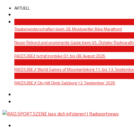
AKTUELL
NEWS
Staatsmeisterschaften beim 28. Mostviertler Bike Marathon!
NEWS
Neuer Rekord und prominente Gäste beim 45. Ötztaler Radmarat
EVENTS 2 BE
RACES2BE// Ischgl Ironbike 07. bis 08. August 2026
EVENTS 2 BE
RACES2BE // World Games of Mountainbiking 11. bis 13. Septemb
EVENTS 2 BE
RACES2BE // City Hill Climb Salzburg 12. September 2026