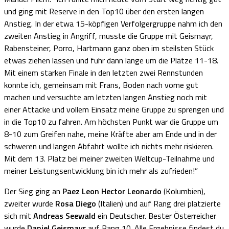
und ging mit Reserve in den Top10 über den ersten langen
Anstieg. In der etwa 15-köpfigen Verfolgergruppe nahm ich den
zweiten Anstieg in Angriff, musste die Gruppe mit Geismayr,
Rabensteiner, Porro, Hartmann ganz oben im steilsten Stück
etwas ziehen lassen und fuhr dann lange um die Plätze 11-18.
Mit einem starken Finale in den letzten zwei Rennstunden
konnte ich, gemeinsam mit Frans, Boden nach vorne gut
machen und versuchte am letzten langen Anstieg noch mit
einer Attacke und vollem Einsatz meine Gruppe zu sprengen und
in die Top10 zu fahren. Am höchsten Punkt war die Gruppe um
8-10 zum Greifen nahe, meine Kräfte aber am Ende und in der
schweren und langen Abfahrt wollte ich nichts mehr riskieren.
Mit dem 13. Platz bei meiner zweiten Weltcup-Teilnahme und
meiner Leistungsentwicklung bin ich mehr als zufrieden!”
Der Sieg ging an
Paez Leon Hector Leonardo
(Kolumbien),
zweiter wurde
Rosa Diego
(Italien) und auf Rang drei platzierte
sich mit
Andreas Seewald
ein Deutscher. Bester Österreicher
wurde
Daniel Geismayr
auf Rang 10. Alle Ergebnisse findest du