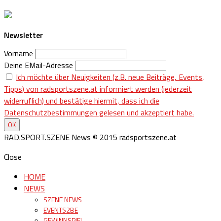
Newsletter
Vorname
Deine EMail-Adresse
Ich möchte über Neuigkeiten (z.B. neue Beiträge, Events,
Tipps) von radsportszene.at informiert werden (jederzeit
widerruflich) und bestätige hiermit, dass ich die
Datenschutzbestimmungen gelesen und akzeptiert habe.
RAD.SPORT.SZENE News © 2015 radsportszene.at
Close
HOME
NEWS
SZENE NEWS
EVENTS2BE
GEWINNSPIEL