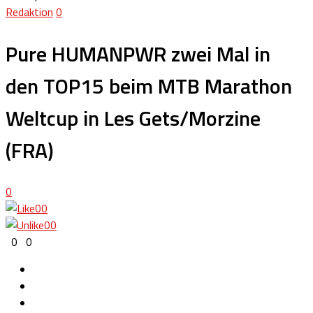
Redaktion
0
Pure HUMANPWR zwei Mal in
den TOP15 beim MTB Marathon
Weltcup in Les Gets/Morzine
(FRA)
0
0
0
0
0
0
0