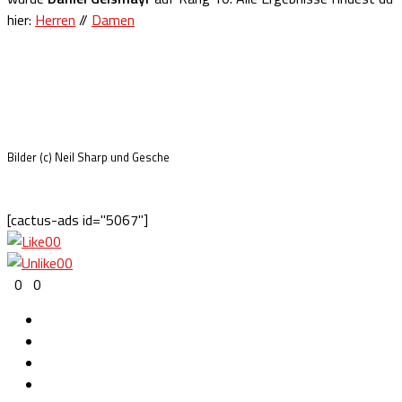
hier:
Herren
//
Damen
Bilder (c) Neil Sharp und Gesche
[cactus-ads id="5067"]
0
0
0
0
0
0